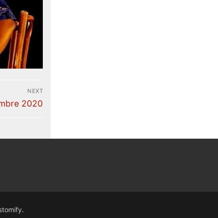
NEXT
embre 2020
stomify
.