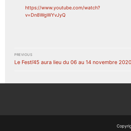
https://www.youtube.com/watch?
v=Dn8WgWYvJyQ
PREVIOUS
Le Festi’45 aura lieu du 06 au 14 novembre 202
Copyrig