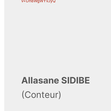
v=Dn8WgWYvJyQ
Allasane SIDIBE
(Conteur)