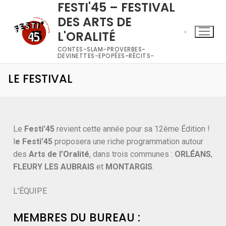
FESTI'45 – FESTIVAL
DES ARTS DE
L'ORALITÉ
CONTES-SLAM-PROVERBES-
DEVINETTES-EPOPÉES-RÉCITS-
LE FESTIVAL
Le
Festi’45
revient cette année pour sa 12ème Édition !
l
e Festi’45
proposera une riche programmation autour
des
Arts de l’Oralité
, dans trois communes :
ORLÉANS
,
FLEURY LES AUBRAIS
et
MONTARGIS
.
L’ÉQUIPE
MEMBRES DU BUREAU :