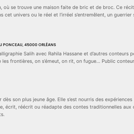
où se trouve une maison faite de bric et de broc. Ce récit r
et univers ou le réel et l’irréel s’entremêlent, un guerrier s
E DU PONCEAU, 45000 ORLÉANS
alligraphie Salih avec Rahila Hassane et d’autres conteurs p
 les frontières, on s’émeut, on rit, on fugue… Public conteu
 dès son plus jeune âge. Elle s’est nourris des expériences
 écrit, réécrit ou réadapte des contes traditionnelles aux ore
s.